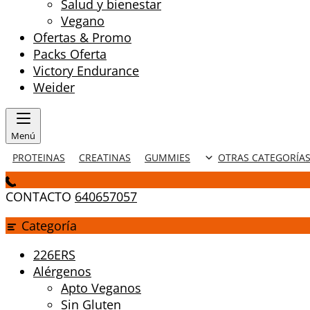
Salud y bienestar
Vegano
Ofertas & Promo
Packs Oferta
Victory Endurance
Weider
Menú
PROTEINAS
CREATINAS
GUMMIES
OTRAS CATEGORÍA
CONTACTO
640657057
Categoría
226ERS
Alérgenos
Apto Veganos
Sin Gluten