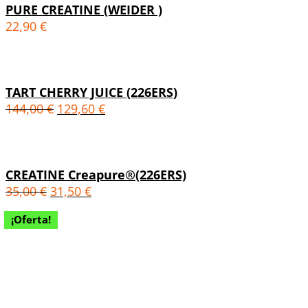
PURE CREATINE (WEIDER )
22,90
€
TART CHERRY JUICE (226ERS)
144,00
€
129,60
€
CREATINE Creapure®(226ERS)
35,00
€
31,50
€
¡Oferta!