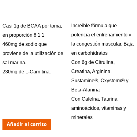
Increíble fórmula que
Casi 1g de BCAA por toma,
potencia el entrenamiento y
en proporción 8:1:1.
la congestión muscular. Baja
460mg de sodio que
en carbohidratos
proviene de la utilización de
Con 6g de Citrulina,
sal marina.
Creatina, Arginina,
230mg de L-Carnitina.
Sustamine®, Oxystorm® y
Beta-Alanina
Con Cafeína, Taurina,
aminoácidos, vitaminas y
minerales
Añadir al carrito