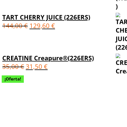
TART CHERRY JUICE (226ERS)
144,00
€
129,60
€
CREATINE Creapure®(226ERS)
35,00
€
31,50
€
¡Oferta!