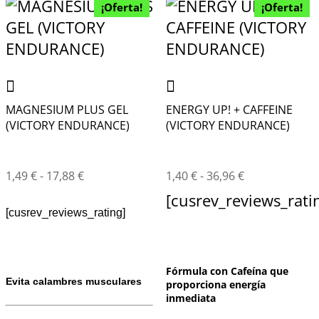
¡Oferta!
¡Oferta!
MAGNESIUM PLUS GEL
ENERGY UP! + CAFFEINE
(VICTORY ENDURANCE)
(VICTORY ENDURANCE)
1,49
€
-
17,88
€
1,40
€
-
36,96
€
[cusrev_reviews_rati
[cusrev_reviews_rating]
Fórmula con Cafeína que
Evita calambres musculares
proporciona energía
inmediata