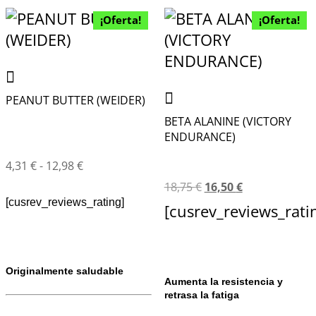
¡Oferta!
¡Oferta!
PEANUT BUTTER (WEIDER)
BETA ALANINE (VICTORY
ENDURANCE)
4,31
€
-
12,98
€
18,75
€
16,50
€
[cusrev_reviews_rating]
[cusrev_reviews_rati
Originalmente saludable
Aumenta la resistencia y
retrasa la fatiga