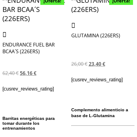
¡Oferta!
¡Oferta!
GLUTAMINA (226ERS)
ENDURANCE FUEL BAR
BCAA´S (226ERS)
26,00
€
23,40
€
62,40
€
56,16
€
[cusrev_reviews_rating]
[cusrev_reviews_rating]
Complemento alimenticio a
base de L-Glutamina
Barritas energéticas para
tomar durante los
entrenamientos