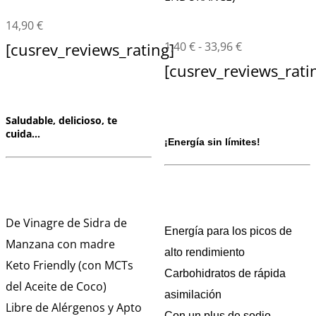
14,90
€
[cusrev_reviews_rating]
1,40
€
-
33,96
€
[cusrev_reviews_rati
Saludable, delicioso, te
cuida…
¡Energía sin límites!
De Vinagre de Sidra de
Energía para los picos de
Manzana con madre
alto rendimiento
Keto Friendly (con MCTs
Carbohidratos de rápida
del Aceite de Coco)
asimilación
Libre de Alérgenos y Apto
Con un plus de sodio